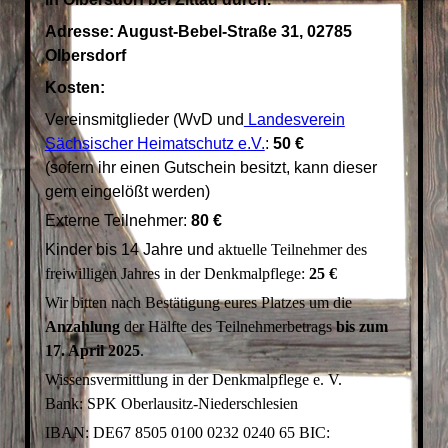
Adresse: August-Bebel-Straße 31, 02785
Olbersdorf
Kosten:
Vereinsmitglieder (WvD und
Landesverein
Sächsischer Heimatschutz e.V.
:
50 €
(sofern ihr einen Gutschein besitzt, kann dieser
gern eingelößt werden)
Externe Teilnehmer:
80 €
Kinder bis 14 Jahre und
aktuelle Teilnehmer des
freiwilligen Jahres in der Denkmalpflege:
25 €
Wir bitten nach Bestätigung eures Platzes um die
Anzahlung
der Hälfte des Teilnehmerbetrags
bis zum
17. April 2025
.
Wissensvermittlung in der Denkmalpflege e. V.
Bank: SPK Oberlausitz-Niederschlesien
IBAN: DE67 8505 0100 0232 0240 65 BIC: