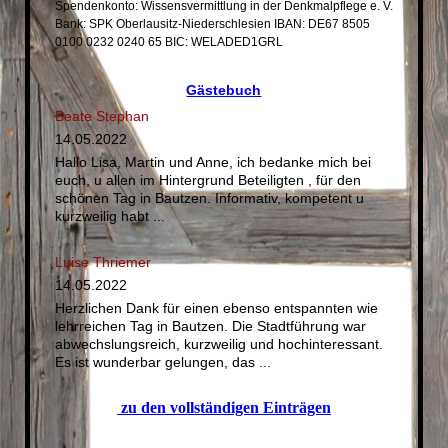
Spendenkonto: Wissensvermittlung in der Denkmalpflege e. V.
Bank: SPK Oberlausitz-Niederschlesien IBAN: DE67 8505
0100 0232 0240 65 BIC: WELADED1GRL
Gästebuch
Beate Stephan
14.05.2022
Hallo Lisa, Martin und Anne, ich bedanke mich bei
euch, u allen im Hintergrund Beteiligten , für den
schönen Tag in Bautzen. Informativ, kompetent u
kurzweilig habt ...
Luise Thriemer
14.05.2022
Herzlichen Dank für einen ebenso entspannten wie
lehrreichen Tag in Bautzen. Die Stadtführung war
abwechslungsreich, kurzweilig und hochinteressant.
Es ist wunderbar gelungen, das ...
zu den vollständigen Einträgen