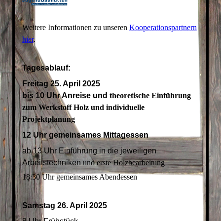
Weitere Informationen zu unseren
Kooperationspartnern
hier
.
Tagesablauf:
Freitag 25. April 2025
bis 10 Uhr Anreise und
theoretische Einführung
zum Werkstoff Holz und individuelle
Projektplanung
12 Uhr gemeinsames Mittagessen
ab 13 Uhr Einführung in die jeweiligen
Arbeitstechniken
und erste Holzbearbeitung
18:30 Uhr gemeinsames Abendessen
Samstag 26. April 2025