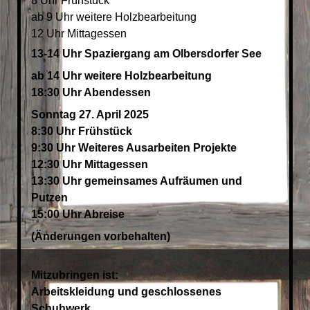
8 Uhr Frühstück
ab 9 Uhr weitere Holzbearbeitung
12 Uhr Mittagessen
13-14 Uhr Spaziergang am Olbersdorfer See
ab 14 Uhr weitere Holzbearbeitung
18:30 Uhr Abendessen
Sonntag 27. April 2025
8:30 Uhr Frühstück
9:30 Uhr Weiteres Ausarbeiten Projekte
12:30 Uhr Mittagessen
13:30 Uhr gemeinsames Aufräumen und
Putzen
15:00 Uhr Abreise
(Änderungen vorbehalten)
Mitzubringen ist:
Arbeitskleidung und geschlossenes
Schuhwerk