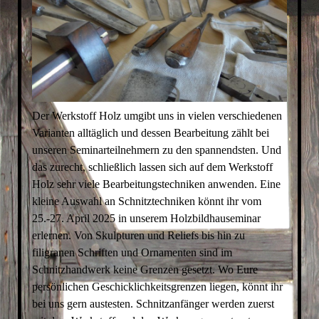
Der Werkstoff Holz umgibt uns in vielen verschiedenen
Varianten alltäglich und dessen Bearbeitung zählt bei
unseren Seminarteilnehmern zu den spannendsten. Und
das zurecht, schließlich lassen sich auf dem Werkstoff
Holz sehr viele Bearbeitungstechniken anwenden. Eine
kleine Auswahl an Schnitztechniken könnt ihr vom
25.-27. April 2025 in unserem Holzbildhauseminar
erlernen. Von Skulpturen und Reliefs bis hin zu
filigranen Schriften und Ornamenten sind im
Schnitzhandwerk keine Grenzen gesetzt. Wo Eure
persönlichen Geschicklichkeitsgrenzen liegen, könnt ihr
bei uns gern austesten. Schnitzanfänger werden zuerst