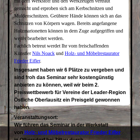
mit dem Werkstoff und den Werkzeugen vertraut
gemacht und erproben sich am Kerbschnitzen und
Muldenschnitzen. Geübtere Hände können sich an das
Schnitzen von Körpern wagen. Bereits angefangene
Holzmarionetten können in dem Zuge aufgegriffen und
weiter bearbeitet werden.
Fachlich betreut werdet Ihr vom freischaffenden
Künstler
Nils Noack
und
Holz- und Möbelrestaurator
Frieder Eifler
.
Insgesamt haben wir
6 Plätze
zu vergeben und
sind froh das Seminar sehr kostengünstig
anbieten zu können, weil wir beim 2.
Preiswettbewerb für Vereine der Leader-Region
Östliche Oberlausitz ein Preisgeld gewonnen
haben.
Veranstaltungsort:
Wir führen das Seminar in der Werkstatt
von
Holz- und Möbelrestaurator Frieder Eifler
in Olbersdorf bei Zittau durch.