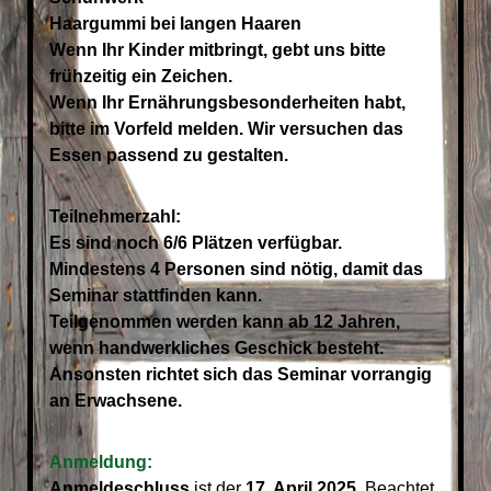
Haargummi bei langen Haaren
Wenn Ihr Kinder mitbringt, gebt uns bitte
frühzeitig ein Zeichen.
Wenn Ihr Ernährungsbesonderheiten habt,
bitte im Vorfeld melden. Wir versuchen das
Essen passend zu gestalten.
Teilnehmerzahl:
Es sind noch
6
/6
Plätzen
verfügbar.
Mindestens 4 Personen sind nötig, damit das
Seminar stattfinden kann.
Teilgenommen werden kann ab 12 Jahren,
wenn handwerkliches Geschick besteht.
Ansonsten richtet sich das Seminar vorrangig
an Erwachsene.
Anmeldung:
Anmeldeschluss
ist der
17. April
2025
. Beachtet