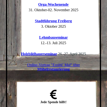
Orga-Wochenende
31. Oktober-02. November 2025
Stadtführung Freiberg
3. Oktober 2025
Lehmbauseminar
12.-13. Juli 2025
Holzbildhauerseminar
26.-27. April 2025
Online-Vortrag "Erzähl´ Mal" über
Möbelrestaurierung
Jede
Spende
hilft!