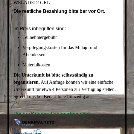
WELADED1GRL
Die restliche Bezahlung bitte bar vor Ort.
Im Preis inbegriffen sind:
Teilnehmergebühr
Verpflegungskosten für das Mittag- und
Abendessen
Materialkosten
Die Unterkunft ist bitte selbstständig zu
organisieren.
Auf Anfrage können wir eine einfache
Unterkunft für etwa 4 Personen zur Verfügung stellen.
Sprecht uns bei Bedarf bitte frühzeitig an.
Unsere Kooperationspartner sind: