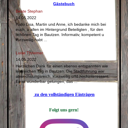
Gästebuch
Beate Stephan
14.05.2022
Hallo Lisa, Martin und Anne, ich bedanke mich bei
euch, u allen im Hintergrund Beteiligten , für den
schönen Tag in Bautzen. Informativ, kompetent u
kurzweilig habt ...
Luise Thriemer
14.05.2022
Herzlichen Dank für einen ebenso entspannten wie
lehrreichen Tag in Bautzen. Die Stadtführung war
abwechslungsreich, kurzweilig und hochinteressant.
Es ist wunderbar gelungen, das ...
zu den vollständigen Einträgen
Folgt uns gern!