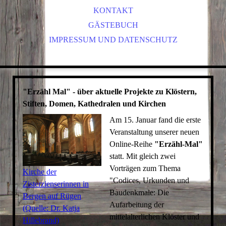
STUHL- UND WEIDENFLECHTEN
VEREINSGESCHICHTE
DRESDEN IM DETAIL
KONTAKT
X_26 A_WEIDENFLECHTEN
WEITERE EXKURSIONEN
MITGLIED WERDEN
GÄSTEBUCH
IMPRESSUM UND DATENSCHUTZ
MESSEN UND AUSSTELLUNGEN
FILZEN & FÄRBEN
SATZUNG
ONLINE-VORTRÄGE "ERZÄHL MAL!"
WIR KOOPERIEREN MIT
HOLZBEARBEITUNG
BLEIVERGLASUNG, GLASMALEREI
BUCHBINDEN
"Erzähl Mal" - über aktuelle Projekte zu Klöstern,
Stiften, Domen, Kathedralen und Kirchen
Am 15. Januar fand die erste
Veranstaltung unserer neuen
Online-Reihe
"Erzähl-Mal"
statt. Mit gleich zwei
Vorträgen zum Thema
Kirche der
"Codices, Urkunden und
Zisterzienserinnen in
Baudenkmale: Die
Bergen auf Rügen
Aufarbeitung der
(Quelle: Dr. Katja
mittelalterlichen Klöster und
Hillebrand)