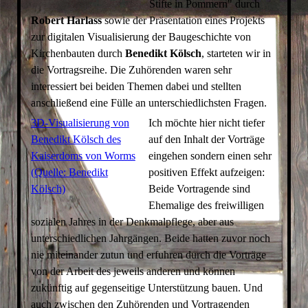
Stifte in Pommern" durch
Robert Harlass
sowie der Präsentation eines Projekts
zur digitalen Visualisierung der Baugeschichte von
Kirchenbauten durch
Benedikt Kölsch
, starteten wir in
die Vortragsreihe. Die Zuhörenden waren sehr
interessiert bei beiden Themen dabei und stellten
anschließend eine Fülle an unterschiedlichsten Fragen.
3D-Visualisierung von
Ich möchte hier nicht tiefer
Benedikt Kölsch des
auf den Inhalt der Vorträge
Kaiserdoms von Worms
eingehen sondern einen sehr
(Quelle: Benedikt
positiven Effekt aufzeigen:
Kölsch)
Beide Vortragende sind
Ehemalige des freiwilligen
sozialen Jahres in der Denkmalpflege, aber aus
unterschiedlichen Jahrgängen. Beide hatten zuvor noch
nie miteinander zutun und erfuhren durch die Vorträge
von der Arbeit des jeweils anderen und können
zukünftig auf gegenseitige Unterstützung bauen. Und
auch zwischen den Zuhörenden und Vortragenden