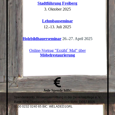
Stadtführung Freiberg
3. Oktober 2025
Lehmbauseminar
12.-13. Juli 2025
Holzbildhauerseminar
26.-27. April 2025
Online-Vortrag "Erzähl´ Mal" über
Möbelrestaurierung
Jede
Spende
hilft!
Spendenkonto: Wissensvermittlung in der Denkmalpflege e. V.
Bank: SPK Oberlausitz-Niederschlesien IBAN: DE67 8505
0100 0232 0240 65 BIC: WELADED1GRL