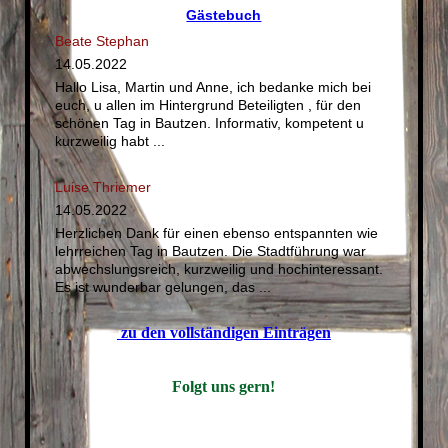
Gästebuch
Beate Stephan
14.05.2022
Hallo Lisa, Martin und Anne, ich bedanke mich bei
euch, u allen im Hintergrund Beteiligten , für den
schönen Tag in Bautzen. Informativ, kompetent u
kurzweilig habt ...
Luise Thriemer
14.05.2022
Herzlichen Dank für einen ebenso entspannten wie
lehrreichen Tag in Bautzen. Die Stadtführung war
abwechslungsreich, kurzweilig und hochinteressant.
Es ist wunderbar gelungen, das ...
zu den vollständigen Einträgen
Folgt uns gern!