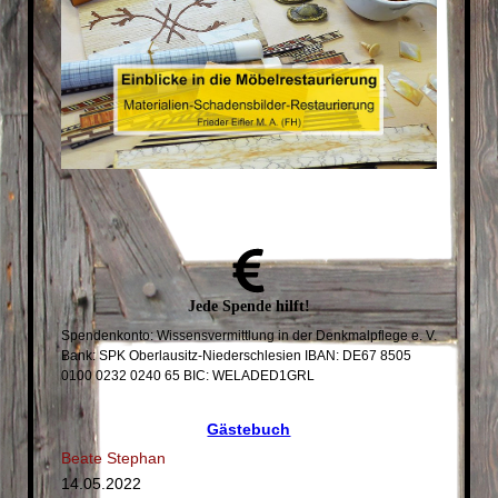
Jede
Spende
hilft!
Spendenkonto: Wissensvermittlung in der Denkmalpflege e. V.
Bank: SPK Oberlausitz-Niederschlesien IBAN: DE67 8505
0100 0232 0240 65 BIC: WELADED1GRL
Gästebuch
Beate Stephan
14.05.2022