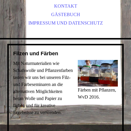
STUHL- UND WEIDENFLECHTEN
VEREINSGESCHICHTE
DRESDEN IM DETAIL
KONTAKT
X_26 A_WEIDENFLECHTEN
WEITERE EXKURSIONEN
MITGLIED WERDEN
GÄSTEBUCH
IMPRESSUM UND DATENSCHUTZ
MESSEN UND AUSSTELLUNGEN
FILZEN & FÄRBEN
SATZUNG
ONLINE-VORTRÄGE "ERZÄHL MAL!"
WIR KOOPERIEREN MIT
HOLZBEARBEITUNG
BLEIVERGLASUNG, GLASMALEREI
BUCHBINDEN
Filzen und Färben
Mit Naturmaterialien wie
Schafswolle und Pflanzenfarben
tasten wir uns bei unseren Filz-
und Färbeseminaren an die
Färben mit Pflanzen,
alternativen Möglichkeiten
WvD 2016.
heran Wolle und Papier zu
färben und für kreative
Ergebnisse zu verwenden.