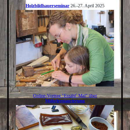
Holzbildhauerseminar
26.-27. April 2025
Online-Vortrag "Erzähl´ Mal" über
Möbelrestaurierung